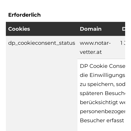
Erforderlich
Cookies
Domain
Da
dp_cookieconsent_status
www.notar-
1 Ja
vetter.at
DP Cookie Consent 
die Einwilligungsp
zu speichern, sodas
späteren Besuchen
berücksichtigt wer
personenbezogenen
Besucher erfasst od