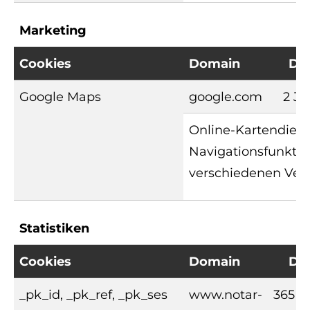
Marketing
Cookies
Domain
Da
Google Maps
google.com
2 Ja
Online-Kartendiens
Navigationsfunktio
verschiedenen Verk
Statistiken
Cookies
Domain
Da
_pk_id, _pk_ref, _pk_ses
www.notar-
365 T